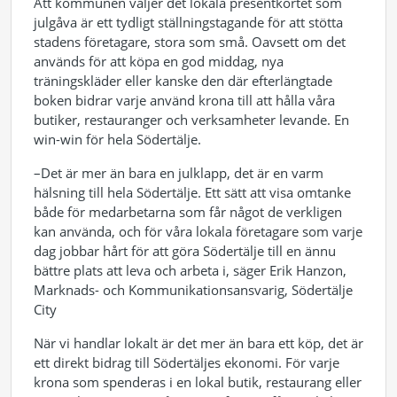
Att kommunen väljer det lokala presentkortet som
julgåva är ett tydligt ställningstagande för att stötta
stadens företagare, stora som små. Oavsett om det
används för att köpa en god middag, nya
träningskläder eller kanske den där efterlängtade
boken bidrar varje använd krona till att hålla våra
butiker, restauranger och verksamheter levande. En
win-win för hela Södertälje.
–Det är mer än bara en julklapp, det är en varm
hälsning till hela Södertälje. Ett sätt att visa omtanke
både för medarbetarna som får något de verkligen
kan använda, och för våra lokala företagare som varje
dag jobbar hårt för att göra Södertälje till en ännu
bättre plats att leva och arbeta i, säger Erik Hanzon,
Marknads- och Kommunikationsansvarig, Södertälje
City
När vi handlar lokalt är det mer än bara ett köp, det är
ett direkt bidrag till Södertäljes ekonomi. För varje
krona som spenderas i en lokal butik, restaurang eller