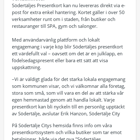
Södertäljes Presentkort kan nu levereras direkt via e-
post för extra enkel hantering. Kortet gäller i över 50
verksamheter runt om i staden, från butiker och
restauranger till SPA, gym och salonger.
Med användarvänlig plattform och lokalt
engagemang i varje köp blir Södertäljes presentkort
ett värdefullt val – oavsett om det är en julklapp, en
födelsedagspresent eller bara ett sätt att visa
uppskattning.
–Vi är väldigt glada för det starka lokala engagemang
som kommunen visar, och vi välkomnar alla företag,
stora som små, som vill vara en del av att stärka vår
egen hemmastad genom att handla lokalt. Varje
presentkort kan bli nyckeln till en personlig upptäckt
av Södertälje, avslutar Erik Hanzon, Södertälje City
På Södertälje Citys hemsida finns info om våra
presentkortssystem och vilka butiker som tar emot
betalningar, både via det nya "Södertäljes