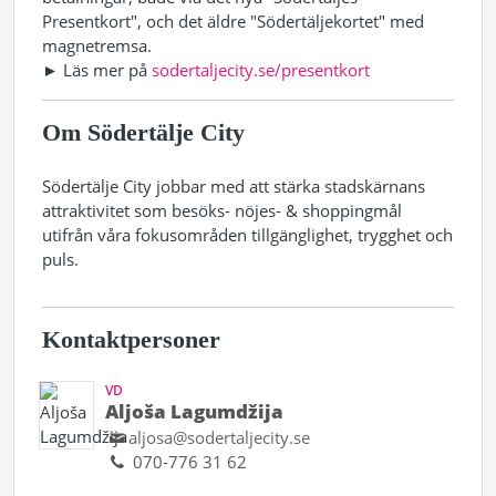
Presentkort", och det äldre "Södertäljekortet" med
magnetremsa.
► Läs mer på
sodertaljecity.se/presentkort
Om Södertälje City
Södertälje City jobbar med att stärka stadskärnans
attraktivitet som besöks- nöjes- & shoppingmål
utifrån våra fokusområden tillgänglighet, trygghet och
puls.
Kontaktpersoner
VD
Aljoša Lagumdžija
aljosa@sodertaljecity.se
070-776 31 62