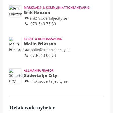
MARKNADS- & KOMMUNIKATIONSANSVARIG
Erik Hanzon
erik@sodertaljecity.se
073-543 75 83
EVENT- & KUNDANSVARIG
Malin Eriksson
malin@sodertaljecity.se
073-543 00 74
ALLMÄNNA FRÅGOR
Södertälje City
info@sodertaljecity.se
Relaterade nyheter