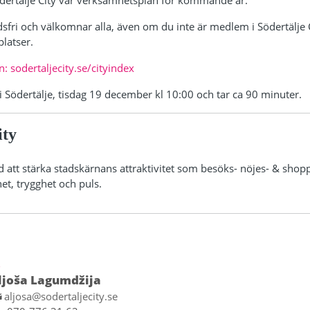
ödertälje City vår verksamhetsplan för kommande år.
sfri och välkomnar alla, även om du inte är medlem i Södertälje
platser.
: sodertaljecity.se/cityindex
 i Södertälje, tisdag 19 december kl 10:00 och tar ca 90 minuter.
ity
d att stärka stadskärnans attraktivitet som besöks- nöjes- & shop
et, trygghet och puls.
D
ljoša Lagumdžija
aljosa@sodertaljecity.se