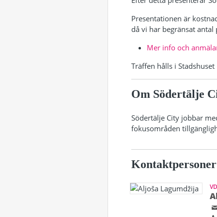
Efter detta presenterar S
Presentationen är kostnad
då vi har begränsat antal 
Mer info och anmälan
Träffen hålls i Stadshuset
Om Södertälje C
Södertälje City jobbar me
fokusområden tillgängligh
Kontaktpersoner
V
A