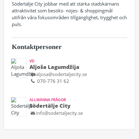
Södertälje City jobbar med att stärka stadskärnans
attraktivitet som besöks- nöjes- & shoppingmål
utifrån våra fokusområden tillgänglighet, trygghet och
puls.
Kontaktpersoner
VD
Aljoša Lagumdžija
aljosa@sodertaljecity.se
070-776 31 62
ALLMÄNNA FRÅGOR
Södertälje City
info@sodertaljecity.se