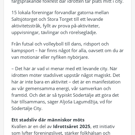
färgsprakande folkfest där idrotten tar plats mitt i city.
15 lokala föreningar förvandlar gatorna mellan
Saltsjötorget och Stora Torget till ett levande
aktivitetsstråk, fyllt av prova på-aktiviteter,
uppvisningar, tävlingar och rörelseglädje.
Från futsal och volleyboll till dans, ridsport och
kampsport – här finns något för alla, oavsett om du är
van motionär eller nyfiken nybörjare.
– Det här är vad vi menar med ett levande city. När
idrotten möter stadslivet uppstår något magiskt. Det
här är inte bara en aktivitet – det är en manifestation
av vår gemensamma energi, vår samverkan och
framtid. Och det är så typiskt Södertälje att göra det
här tillsammans, säger Aljoša Lagumdžija, vd för
Södertälje City.
Ett stadsliv där människor möts
Kvällen är en del av
Idrottsåret 2025
, ett initiativ
som lyfter föreningslivet, stärker folkhälsan och