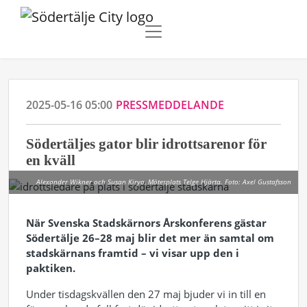
2025-05-16 05:00
PRESSMEDDELANDE
Södertäljes gator blir idrottsarenor för
en kväll
Alexander Wikner och Susan Kiryo, Mötesplats Telge Hjärta. Foto: Axel Gustafsson
När Svenska Stadskärnors Årskonferens gästar
Södertälje 26–28 maj blir det mer än samtal om
stadskärnans framtid – vi visar upp den i
paktiken.
Under tisdagskvällen den 27 maj bjuder vi in till en