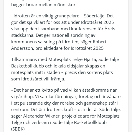
bygger broar mellan människor.
–Idrotten är en viktig grundpelare i Södertälje. Det
gör det självklart för oss att under Idrottsåret 2025
visa upp den i samband med konferensen för Årets
stadskärna. Det ger nationell spridning av
kommunens satsning på idrotten, säger Robert
Andersson, projektledare för Idrottsåret 2025
Tillsammans med Mötesplats Telge Hjärta, Södertälje
Basketbollklubb och lokala eldsjälar skapas en
mötesplats mitt i staden – precis den sortens plats
som Idrottsåret vill främja.
–Det här är ett kvitto på vad vi kan åstadkomma när
vi går ihop. Vi samlar föreningar, företag och invånare
i ett pulserande city där rörelse och gemenskap står i
centrum. Det är idrottens kraft – och det är Södertälje,
säger Alexander Wikner, projektledare för Mötesplats
Telge och verksam i Södertälje Basketbollklubb
(SBBK)