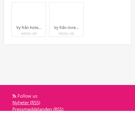
Vy från hotellets terass över Inre Maren.
Vy från övre våning i det nya hotellet vid Inre Maren.
MEDIA USE
MEDIA USE
Follow us
Nyheter (RSS)
Pressmeddelanden (RSS)
Bloggposter (RSS)
Powered by Notified