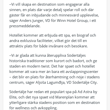
–Vi vill skapa en destination som engagerar alla
sinnen, en plats där varje detalj spelar roll och där
gäster får en inbjudande och minnesvärd upplevelse,
säger Anders Junger, VD för Winn Hotel Group, i ett
pressmeddelande.
Hotellet kommer att erbjuda ett spa, en biograf och
andra exklusiva faciliteter, vilket gör det till en
attraktiv plats för både invånare och besökare.
–Vi är glada att kunna återuppliva Södertäljes
historiska traditioner som kurort och badort, och ge
staden en modern twist. Det här spaet och hotellet
kommer att vara mer än bara ett avslappningscenter
– det blir en plats för återhämtning och nöje i stadens
centrum, säger Aljoša Lagumđija, VD Södertälje City.
Södertälje har redan ett populärt spa på Ad Astra by
Elite, och det nya spaet vid Marenplan kommer att
ytterligare stärka stadens position som en destination
för wellness och avkoppling.