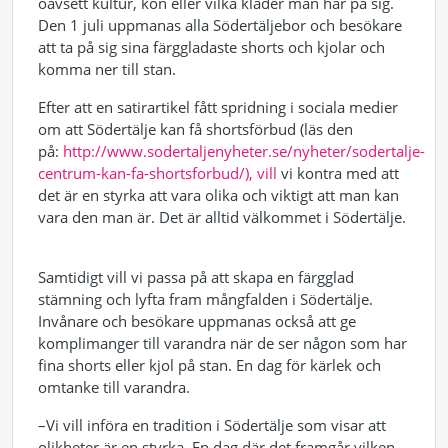
oavsett kultur, kön eller vilka kläder man har på sig.
Den 1 juli uppmanas alla Södertäljebor och besökare
att ta på sig sina färggladaste shorts och kjolar och
komma ner till stan.
Efter att en satirartikel fått spridning i sociala medier
om att Södertälje kan få shortsförbud (läs den
på:
http://www.sodertaljenyheter.se/nyheter/sodertalje-
centrum-kan-fa-shortsforbud/), vill
vi kontra med att
det är en styrka att vara olika och viktigt att man kan
vara den man är. Det är alltid välkommet i Södertälje.
Samtidigt vill vi passa på att skapa en färgglad
stämning och lyfta fram mångfalden i Södertälje.
Invånare och besökare uppmanas också att ge
komplimanger till varandra när de ser någon som har
fina shorts eller kjol på stan. En dag för kärlek och
omtanke till varandra.
–Vi vill införa en tradition i Södertälje som visar att
olikheter är en styrka. En dag där det framgår vilken