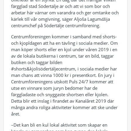
färgglad stad Södertälje är och att vi som bor och
arbetar här värnar om varandra och ger omtanke och
kärlek till vår omgivning, säger Aljoša Lagumǆija
centrumchef på Södertälje centrumförening.
Centrumföreningen kommer i samband med shorts-
och kjopldagen att ha en tävling i sociala medier. Om
man köper shorts eller en kjol under våren 2019 i en
av de lokala butikerna i centrum, tar en bild, taggar
butiken och taggar bilden
#shorts&kjolisödertäljecentrum, i sociala medier har
man chans att vinna 1000 kr i presentkort. En jury i
Centrumföreningens utskott Puls 24/7 kommer att
utse en vinnare som juryn bedömer har de
färggladaste och snyggaste shortsen eller kjolen.
Detta blir ett inslag i firandet av Kanalåret 2019 där
många andra roliga aktiviteter kommer att ske under
året.
–Det kan bli en kul lokal aktivitet som skapar en