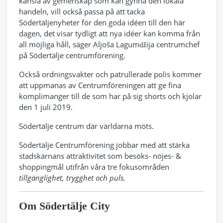
känsla av gemenskap som kan gynna den lokala
handeln, vill också passa på att tacka
Södertäljenyheter för den goda idéen till den här
dagen, det visar tydligt att nya idéer kan komma från
all möjliga håll, säger Aljoša Lagumǆija centrumchef
på Södertälje centrumförening.
Också ordningsvakter och patrullerade polis kommer
att uppmanas av Centrumföreningen att ge fina
komplimanger till de som har på sig shorts och kjolar
den 1 juli 2019.
Södertälje centrum där världarna möts.
Södertälje Centrumförening jobbar med att stärka
stadskärnans attraktivitet som besöks- nöjes- &
shoppingmål utifrån våra tre fokusområden
tillgänglighet, trygghet och puls.
Om Södertälje City