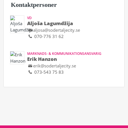
Kontaktpersoner
VD
Aljoša Lagumdžija
aljosa@sodertaljecity.se
070-776 31 62
MARKNADS- & KOMMUNIKATIONSANSVARIG
Erik Hanzon
erik@sodertaljecity.se
073-543 75 83