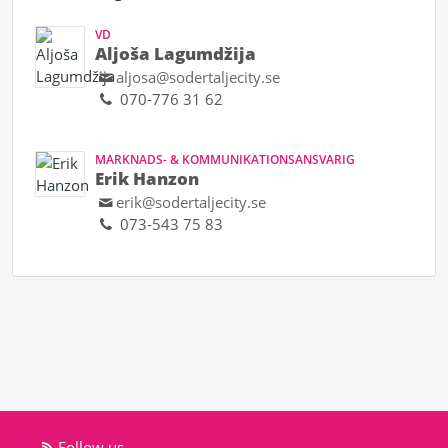
VD
Aljoša Lagumdžija
aljosa@sodertaljecity.se
070-776 31 62
MARKNADS- & KOMMUNIKATIONSANSVARIG
Erik Hanzon
erik@sodertaljecity.se
073-543 75 83
Follow us