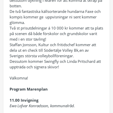
dessutom dykning i Maren för att komma åt skräp på
botten.
De två fantastiska källsorterande hundarna Faxe och
kompis kommer ge uppvisningar ni sent kommer
glömma.
Två st prisutdelningar á 10 000 kr kommer att ta plats
på scenen då både förskolor och grundskolor varit
med i en stor tävling!
Staffan Jonsson, Kultur och fritidschef kommer att
dela ut en check till Södertälje Volley Bk,en av
Sveriges största volleybollföreningar.
Dessutom kommer Swingfly och Linda Pritschard att
uppträda och signera skivor!
Välkomna!
Program Marenplan
11.00 Invigning
Ewa Lofvar Konradsson, kommunalråd.