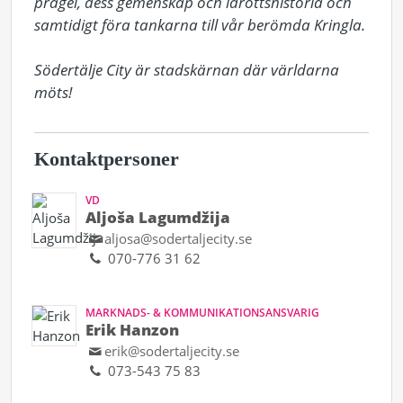
prägel, dess gemenskap och idrottshistoria och 
samtidigt föra tankarna till vår berömda Kringla. 

Södertälje City är stadskärnan där världarna 
möts!
Kontaktpersoner
VD
Aljoša Lagumdžija
aljosa@sodertaljecity.se
070-776 31 62
MARKNADS- & KOMMUNIKATIONSANSVARIG
Erik Hanzon
erik@sodertaljecity.se
073-543 75 83