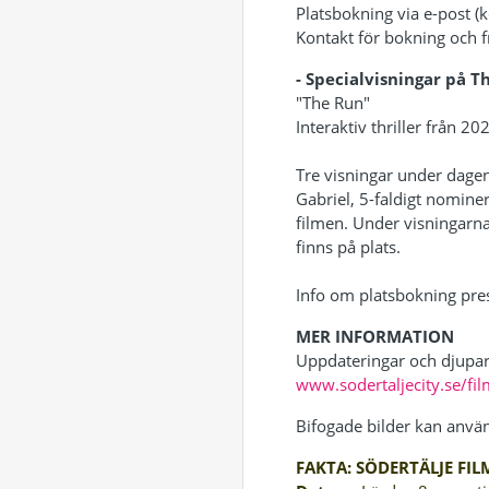
Platsbokning via e-post (k
Kontakt för bokning och 
- Specialvisningar på T
"The Run"
Interaktiv thriller från 2
Tre visningar under dage
Gabriel, 5-faldigt nomine
filmen. Under visningarna
finns på plats.
Info om platsbokning pres
MER INFORMATION
Uppdateringar och djupare
www.sodertaljecity.se/fil
Bifogade bilder kan använ
FAKTA: SÖDERTÄLJE FIL