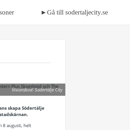
soner
►Gå till sodertaljecity.se
Visionsbild: Södertälje City
mans skapa Södertälje
 stadskärnan.
n 8 augusti, helt