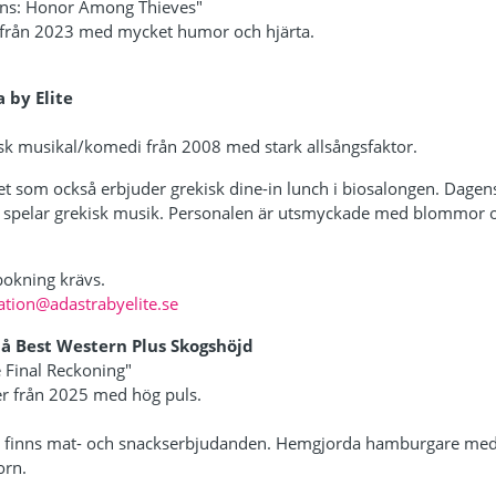
ns: Honor Among Thieves"
 från 2023 med mycket humor och hjärta.
 by Elite
sk musikal/komedi från 2008 med stark allsångsfaktor.
t som också erbjuder grekisk dine-in lunch i biosalongen. Dagen
DJ spelar grekisk musik. Personalen är utsmyckade med blommor o
 bokning krävs.
ation@adastrabyelite.se
på Best Western Plus Skogshöjd
 Final Reckoning"
er från 2025 med hög puls.
 finns mat- och snackserbjudanden. Hemgjorda hamburgare med
orn.