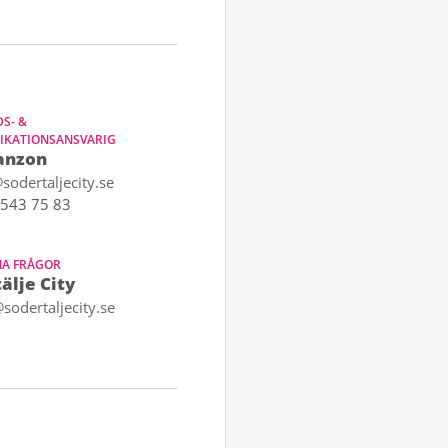
S- &
KATIONSANSVARIG
anzon
sodertaljecity.se
543 75 83
A FRÅGOR
älje City
sodertaljecity.se