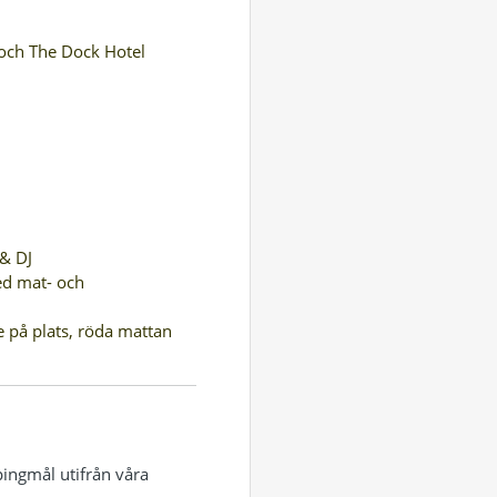
 och The Dock Hotel
 & DJ
ed mat- och
e på plats, röda mattan
pingmål utifrån våra