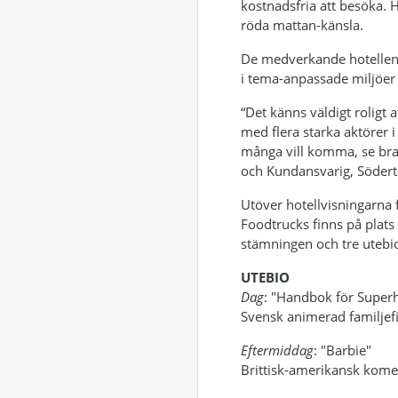
kostnadsfria att besöka. H
röda mattan-känsla.
De medverkande hotellen A
i tema-anpassade miljöer 
“Det känns väldigt roligt 
med flera starka aktörer 
många vill komma, se bra 
och Kundansvarig, Södertä
Utöver hotellvisningarna 
Foodtrucks finns på plats 
stämningen och tre utebio
UTEBIO
Dag
: "Handbok för Superh
Svensk animerad familjef
Eftermiddag
: "Barbie"
Brittisk-amerikansk kome