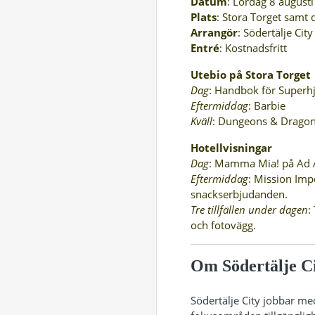
Datum
: Lördag 8 augusti
Plats
: Stora Torget samt 
Arrangör
: Södertälje Ci
Entré
: Kostnadsfritt
Utebio på Stora Torget
Dag
: Handbok för Superhj
Eftermiddag
: Barbie
Kväll
: Dungeons & Drago
Hotellvisningar
Dag
: Mamma Mia! på Ad As
Eftermiddag
: Mission Imp
snackserbjudanden.
Tre tillfällen under dagen
:
och fotovägg.
Om Södertälje C
Södertälje City jobbar me