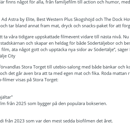
är finns något för alla, från familjefilm till action och humor, m
d Astra by Elite, Best Western Plus Skogshöjd och The Dock Hote
och tar bland annat fram mat, dryck och snacks-paket för att för
att ta våra tidigare uppskattade filmevent vidare till nästa nivå. N
i stadskärnan och skapar en heldag för både Södertäljebor och be
film, äta något gott och upptäcka nya sidor av Södertälje”, säger 
lje City
förvandlas Stora Torget till utebio-salong med både bänkar och ko
och det går även bra att ta med egen mat och fika. Röda mattan rul
-filmer visas på Stora Torget:
jältar"
ilm från 2025 som bygger på den populära bokserien.
di från 2023 som var den mest sedda biofilmen det året.