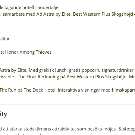
deltagande hotell i Södertälje
ty i samarbete med Ad Astra by Elite, Best Western Plus Skogshöjd
ältar
ns: Honor Among Thieves
tra by Elite. Med grekisk lunch, gratis popcorn, signaturdrinkar
ossible - The Final Reckoning på Best Western Plus Skogshöjd. M
 The Run på The Dock Hotel. Interaktiva visningar med filmskapar
ity
d att stärka stadskärnans attraktivitet som besöks- nöjes- & shop