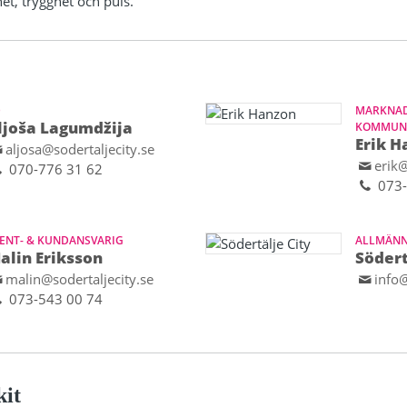
et, trygghet och puls.
D
MARKNAD
ljoša Lagumdžija
KOMMUNI
Erik H
aljosa@sodertaljecity.se
erik@
070-776 31 62
073-
ENT- & KUNDANSVARIG
ALLMÄNN
alin Eriksson
Södert
malin@sodertaljecity.se
info@
073-543 00 74
kit