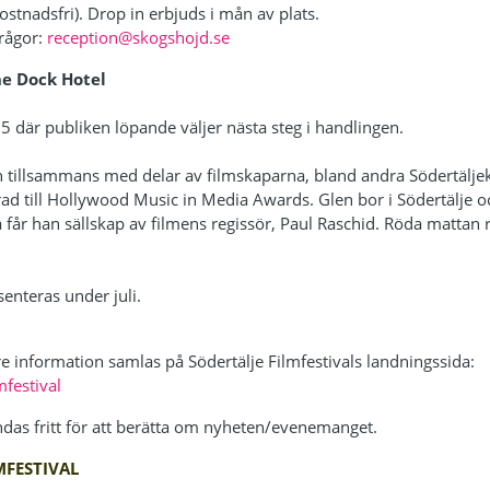
ostnadsfri). Drop in erbjuds i mån av plats.
frågor:
reception@skogshojd.se
he Dock Hotel
025 där publiken löpande väljer nästa steg i handlingen.
n tillsammans med delar av filmskaparna, bland andra Södertälj
rad till Hollywood Music in Media Awards. Glen bor i Södertälje oc
 får han sällskap av filmens regissör, Paul Raschid. Röda mattan r
enteras under juli.
 information samlas på Södertälje Filmfestivals landningssida:
mfestival
das fritt för att berätta om nyheten/evenemanget.
MFESTIVAL