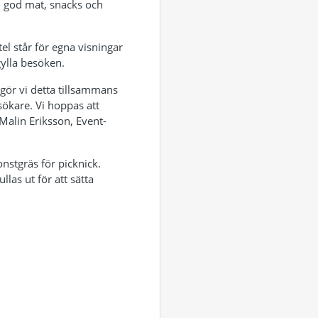
ed god mat, snacks och
l står för egna visningar
gylla besöken.
u gör vi detta tillsammans
sökare. Vi hoppas att
Malin Eriksson, Event-
nstgräs för picknick.
las ut för att sätta