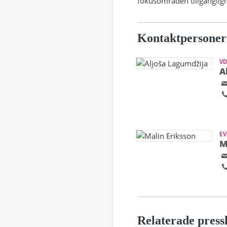
fokusområden tillgängligh
Kontaktpersoner
V
A
EV
M
Relaterade press