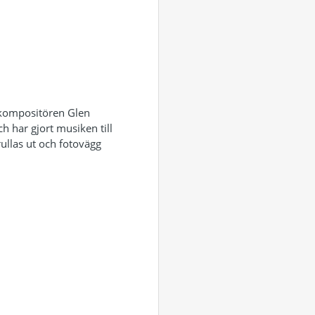
ekompositören Glen
h har gjort musiken till
ullas ut och fotovägg