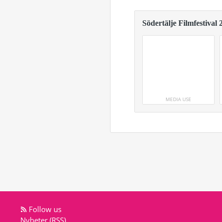
Södertälje Filmfestival 
MEDIA USE
Follow us
Nyheter (RSS)