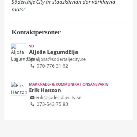
Södertälje City är stadskärnan där världarna 
möts!
Kontaktpersoner
VD
Aljoša Lagumdžija
aljosa@sodertaljecity.se
070-776 31 62
MARKNADS- & KOMMUNIKATIONSANSVARIG
Erik Hanzon
erik@sodertaljecity.se
073-543 75 83