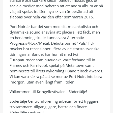
starkare och starkare sedan bandet i höstas gick ut i
sociala medier med nyheten att ett andra album är på
väg att spelas in. Den nya skivan är beräknad att
släppas över hela världen efter sommaren 2015.
Port Noir är bandet som med sitt melankoliska och
dynamiska sound är svåra att placera i ett fack, men
en benämning skulle kunna vara Alternativ
Progressiv/Rock/Metal. Debutalbumet "Puls" fick
mycket bra recensioner i flera av de största svenska
tidningarna. Bandet har hunnit med två
Europaturnèer som huvudakt, varit förband till In
Flames och Karnivool, spelat på Metaltown samt
nominerats till Årets nykomling i Bandit Rock Awards.
Vi kan vara säkra på att se mer av Port Noir, inte bara
imorgon, utan även långt fram i tiden.
Välkommen till Kringelfestivalen i Södertälje!
Södertälje Centrumförening arbetar för ett tryggare,
trivsammare, tillgängligare, bättre och finare
Södertälje centrum!