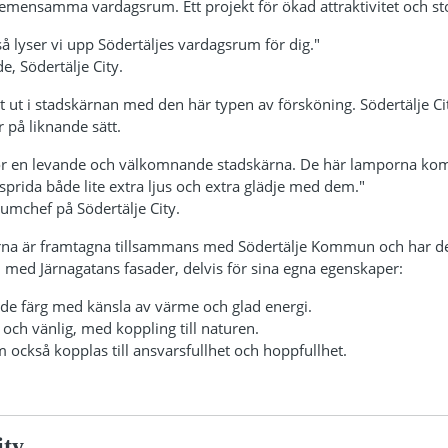
 gemensamma vardagsrum. Ett projekt för ökad attraktivitet och stol
 så lyser vi upp Södertäljes vardagsrum för dig."
e, Södertälje City.
t ut i stadskärnan med den här typen av försköning. Södertälje Ci
er på liknande sätt.
 för en levande och välkomnande stadskärna. De här lamporna komm
sprida både lite extra ljus och extra glädje med dem."
rumchef på Södertälje City.
a är framtagna tillsammans med Södertälje Kommun och har delvi
med Järnagatans fasader, delvis för sina egna egenskaper:
e färg med känsla av värme och glad energi.
och vänlig, med koppling till naturen.
om också kopplas till ansvarsfullhet och hoppfullhet.
ity