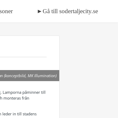
soner
►Gå till sodertaljecity.se
n (konceptbild, MK Illumination)
ng. Lamporna påminner till
ch monteras från
eder in till stadens