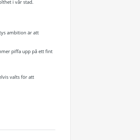
thet i vår stad.
tys ambition är att
er piffa upp på ett fint
s valts för att