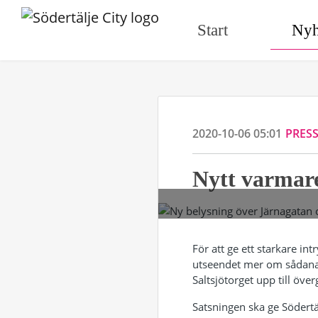
Start
Nyh
2020-10-06 05:01
PRES
Nytt varmare
För att ge ett starkare in
utseendet mer om sådana v
Saltsjötorget upp till öve
Satsningen ska ge Södertä