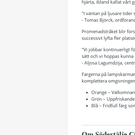
hjärta, ibland kallat vårt
"I väntan på ljusare tider
- Tomas Björck, ordförand
Promenadstråket blir förs
successivt lyfta fler plats
"Vi jobbar kontinuerligt
sätt och vi hoppas kunna 
- Aljosa Lagumdzija, cent
Färgerna på lampskärmarn
komplettera omgivningen 
Orange – Välkomnand
Grön – Uppfriskande 
Blå – Fridfull färg s
Om Södertälje C