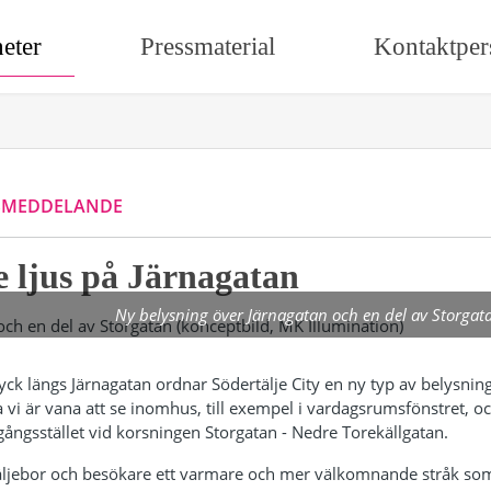
eter
Pressmaterial
Kontaktper
SMEDDELANDE
 ljus på Järnagatan
Ny belysning över Järnagatan och en del av Storgata
tryck längs Järnagatan ordnar Södertälje City en ny typ av belysni
i är vana att se inomhus, till exempel i vardagsrumsfönstret, o
rgångsstället vid korsningen Storgatan - Nedre Torekällgatan.
ljebor och besökare ett varmare och mer välkomnande stråk som l