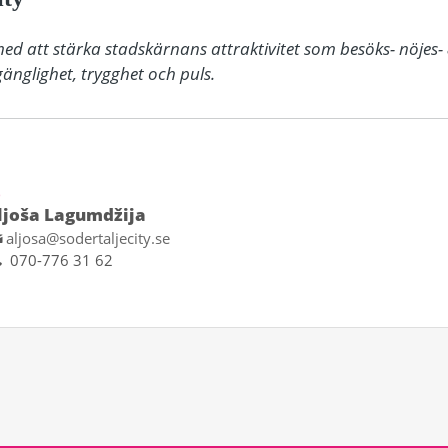
med att stärka stadskärnans attraktivitet som besöks- nöjes-
änglighet, trygghet och puls.
D
ljoša Lagumdžija
aljosa@sodertaljecity.se
070-776 31 62