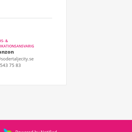
S- &
KATIONSANSVARIG
anzon
sodertaljecity.se
543 75 83