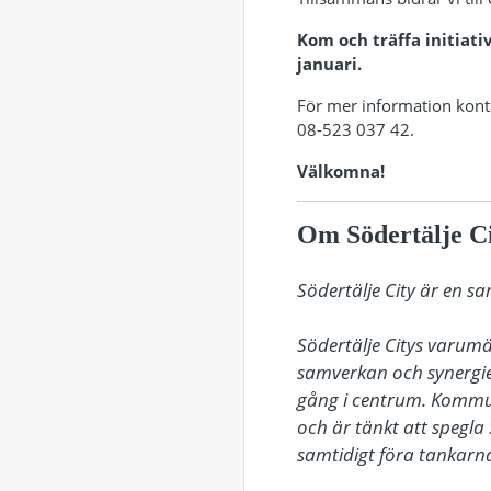
Kom och träffa initiat
januari.
För mer information kon
08-523 037 42.
Välkomna!
Om Södertälje C
Södertälje City är en s
Södertälje Citys varum
samverkan och synergie
gång i centrum. Kommu
och är tänkt att spegla 
samtidigt föra tankarna 