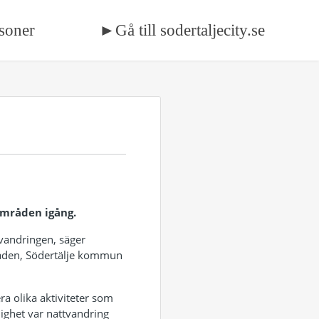
soner
►Gå till sodertaljecity.se
områden igång.
tvandringen, säger
staden, Södertälje kommun
a olika aktiviteter som
klighet var nattvandring