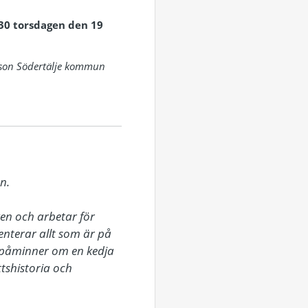
.30 torsdagen den 19
sson Södertälje kommun
.

n och arbetar för 
terar allt som är på 
påminner om en kedja 
tshistoria och 