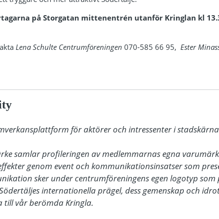
ivtagarna på Storgatan mittenentrén utanför Kringlan kl 13
takta
Lena Schulte Centrumföreningen
070-585 66 95,
Ester Mina
ity
amverkansplattform för aktörer och intressenter i stadskärnan
ärke samlar profileringen av medlemmarnas egna varumärke
ffekter genom event och kommunikationsinsatser som presen
nikation sker under centrumföreningens egen logotyp som 
Södertäljes internationella prägel, dess gemenskap och idrot
till vår berömda Kringla. 
