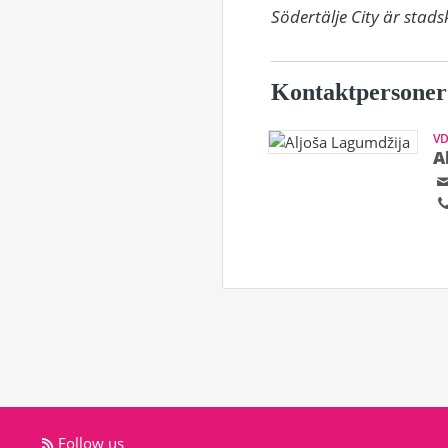
Södertälje City är sta
Kontaktpersoner
V
A
Follow us