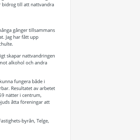
bidrog till att nattvandra
 många gånger tillsammans
at. Jag har fått upp
hulte.
digt skapar
nattvandringen
ot alkohol och andra
e kunna fungera
både i
ar. Resultatet av arbetet
59 nätter i centrum,
uds åtta föreningar att
stighets-byrån, Telge,