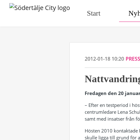
Start
Nyh
2012-01-18 10:20
PRES
Nattvandring
Fredagen den 20 januar
– Efter en testperiod i hö
centrumledare Lena Schult
samt med insatser från fö
Hösten 2010 kontaktade F
skulle ligga till grund för