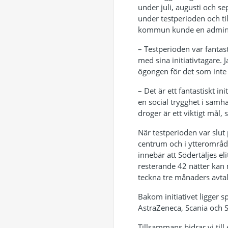
under juli, augusti och s
under testperioden och t
kommun kunde en adminis
– Testperioden var fanta
med sina initiativtagare. 
ögongen för det som inte 
– Det är ett fantastiskt i
en social trygghet i samhä
droger är ett viktigt mål,
När testperioden var slut
centrum och i ytterområd
innebär att Södertäljes e
resterande 42 nätter kan 
teckna tre månaders avtal
Bakom initiativet ligger
AstraZeneca, Scania och S
Tillsammans bidrar vi till 