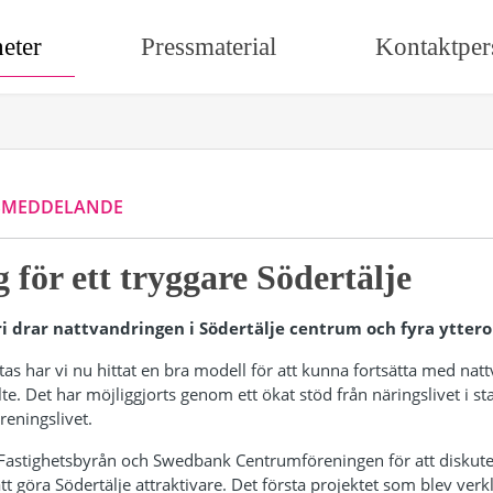
eter
Pressmaterial
Kontaktper
SMEDDELANDE
 för ett tryggare Södertälje
i drar nattvandringen i Södertälje centrum och fyra ytter
stas har vi nu hittat en bra modell för att kunna fortsätta med nat
e. Det har möjliggjorts genom ett ökat stöd från näringslivet i 
reningslivet.
astighetsbyrån och Swedbank Centrumföreningen för att diskuter
 att göra Södertälje attraktivare. Det första projektet som blev ver