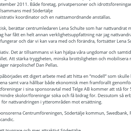
eptember 2011. Både företag, privatpersoner och idrottsföreningar 
illsammans med Södertälje
trativ koordinator och en nattsamordnande anställas.
stisk, berättar centrumledaren Lena Schulte som har nattvandrat
Jag har fått en helt annan verklighetsuppfattning när jag nattvan
dr
fungerar och där vi kan vara med och förändra, fortsätter
Lena Sc
nitiativ. Det är tillsammans vi kan hjälpa våra ungdomar och samti
llet. Att stärka tryggheten, minska brottsligheten och mobilisera
m
 säger närpolischef Dan Pellas.
 påbörjades ett digert arbete med att hitta en ”modell” som skull
ena samt vara hållbar både ekonomisk men framförallt genomförb
litföreningar i sina sponsoravtal med Telge AB kommer att stå för 
mindre skolor/föreningar söka och få bidrag för. Dessutom så erbj
 för nattvandringen i ytterområden mot ersättning.
 sponsorerna Centrumföreningen, Södertälje kommun, Swedbank, Fa
candic.
ett tryggare och mer attraktivt Södertälje.