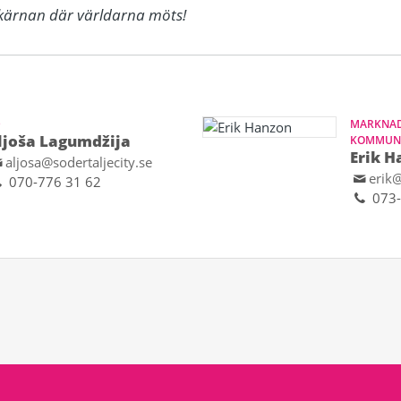
dskärnan där världarna möts!
D
MARKNAD
ljoša Lagumdžija
KOMMUNI
Erik H
aljosa@sodertaljecity.se
erik@
070-776 31 62
073-