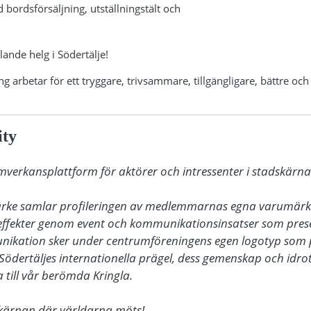
 bordsförsäljning, utställningstält och
ande helg i Södertälje!
 arbetar för ett tryggare, trivsammare, tillgängligare, bättre och 
ity
amverkansplattform för aktörer och intressenter i stadskärnan
ärke samlar profileringen av medlemmarnas egna varumärke
ffekter genom event och kommunikationsinsatser som presen
nikation sker under centrumföreningens egen logotyp som 
Södertäljes internationella prägel, dess gemenskap och idrot
till vår berömda Kringla. 

dskärnan där världarna möts!