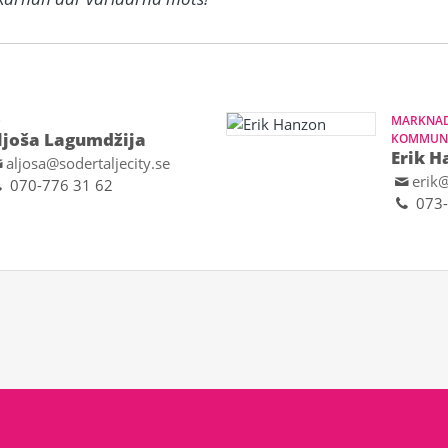
D
MARKNAD
ljoša Lagumdžija
KOMMUNI
Erik H
aljosa@sodertaljecity.se
erik@
070-776 31 62
073-