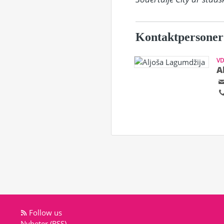
Kontaktpersoner
V
A
Follow us
Nyheter (RSS)