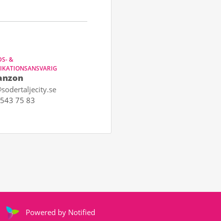
S- &
KATIONSANSVARIG
anzon
sodertaljecity.se
543 75 83
Powered by Notified