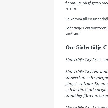
finnas ute på gågatan med
knallar.
Välkomna till en underhåll
Södertälje Centrumförening
centrum!
Om Södertälje C
Södertälje City är en s
Södertälje Citys varum
samverkan och synergie
gång i centrum. Kommu
och är tänkt att spegla 
samtidigt föra tankarna 
Södertälje City är sta