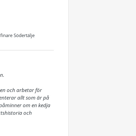
finare Södertälje
.

n och arbetar för 
terar allt som är på 
påminner om en kedja 
tshistoria och 