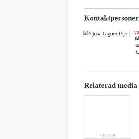
Kontaktpersoner
V
A
Relaterad media
MEDIA USE