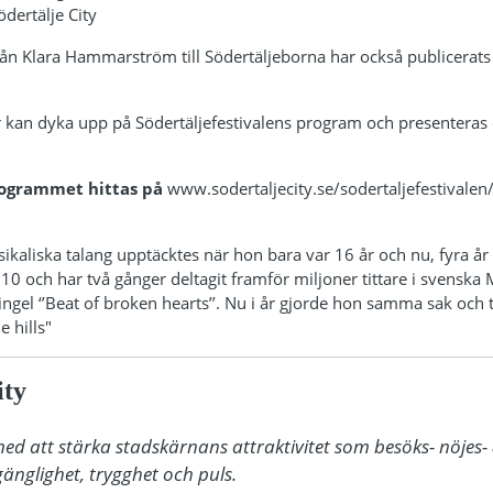
dertälje City
rån Klara Hammarström till Södertäljeborna har också publicerats 
ar kan dyka upp på Södertäljefestivalens program och presenteras
rogrammet hittas på
www.sodertaljecity.se/sodertaljefestivalen
liska talang upptäcktes när hon bara var 16 år och nu, fyra år 
 10 och har två gånger deltagit framför miljoner tittare i svenska
singel ‘’Beat of broken hearts’’. Nu i år gjorde hon samma sak och to
e hills"
ity
med att stärka stadskärnans attraktivitet som besöks- nöjes-
änglighet, trygghet och puls.