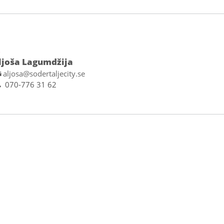
D
ljoša Lagumdžija
aljosa@sodertaljecity.se
070-776 31 62