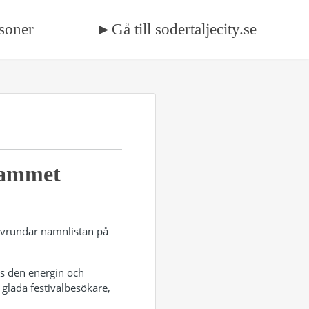
soner
►Gå till sodertaljecity.se
rammet
 avrundar namnlistan på
is den energin och
v glada festivalbesökare,