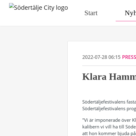
Start
Nyh
2022-07-28 06:15
PRES
Klara Hamma
Södertäljefestivalens fas
Södertäljefestivalens pro
"Vi är imponerade över Kl
kalibern vi vill ha till Sö
att hon kommer bjuda på 