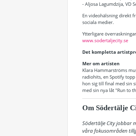
- Aljosa Lagumdzija, VD Sö
En videohälsning direkt f
sociala medier.
Ytterligare överraskning
www.sodertaljecity.se
Det kompletta artistp
Mer om artisten
Klara Hammarströms musika
radiohits, en Spotify topp
hon sig till final med sin 
med sin nya låt "Run to th
Om Södertälje C
Södertälje City jobbar 
våra fokusområden tillg