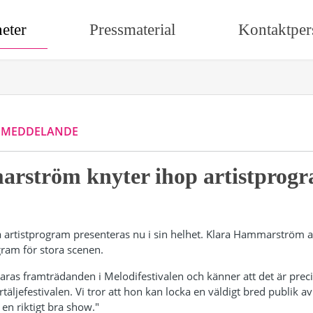
eter
Pressmaterial
Kontaktper
SMEDDELANDE
rström knyter ihop artistprog
ta artistprogram presenteras nu i sin helhet. Klara Hammarström
gram för stora scenen.
aras framträdanden i Melodifestivalen och känner att det är prec
dertäljefestivalen. Vi tror att hon kan locka en väldigt bred publik a
en riktigt bra show."