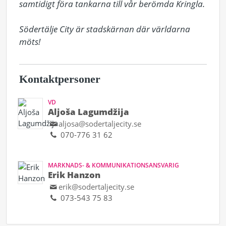
samtidigt föra tankarna till vår berömda Kringla. 

Södertälje City är stadskärnan där världarna 
möts!
Kontaktpersoner
VD
Aljoša Lagumdžija
aljosa@sodertaljecity.se
070-776 31 62
MARKNADS- & KOMMUNIKATIONSANSVARIG
Erik Hanzon
erik@sodertaljecity.se
073-543 75 83