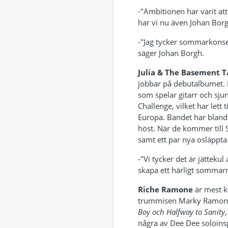
-"Ambitionen har varit a
har vi nu även Johan Bo
-"Jag tycker sommarkonser
säger Johan Borgh.
Julia & The Basement T
jobbar på debutalbumet. L
som spelar gitarr och sju
Challenge, vilket har lett 
Europa. Bandet har bland 
höst. När de kommer till S
samt ett par nya osläppta
-"Vi tycker det är jättekul
skapa ett härligt somma
Riche Ramone
är mest 
trummisen Marky Ramone 
Boy
och
Halfway to Sanity
några av Dee Dee soloins