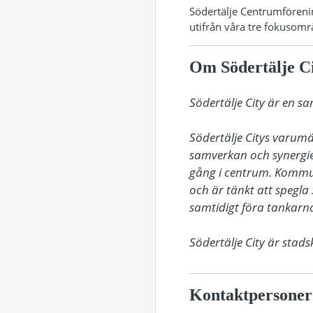
Södertälje Centrumföreni
utifrån våra tre fokusom
Om Södertälje C
Södertälje City är en s
Södertälje Citys varum
samverkan och synergie
gång i centrum. Kommu
och är tänkt att spegla 
samtidigt föra tankarna 
Södertälje City är sta
Kontaktpersoner