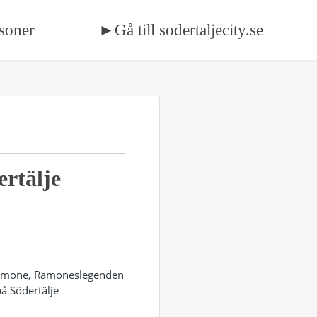
soner
►Gå till sodertaljecity.se
ertälje
e Ramone, Ramoneslegenden
å Södertälje