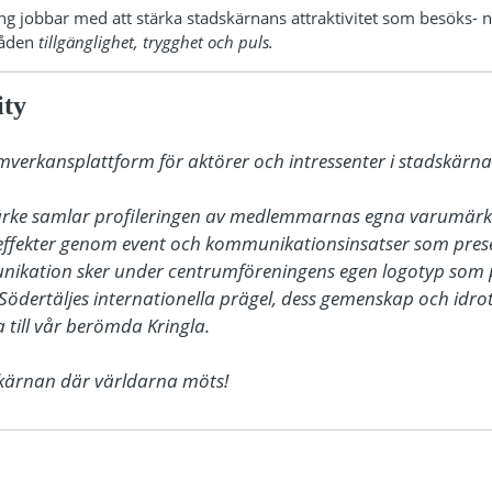
ng jobbar med att stärka stadskärnans attraktivitet som besöks- 
råden
tillgänglighet, trygghet och puls.
ity
amverkansplattform för aktörer och intressenter i stadskärnan
ärke samlar profileringen av medlemmarnas egna varumärke
ffekter genom event och kommunikationsinsatser som presen
nikation sker under centrumföreningens egen logotyp som 
Södertäljes internationella prägel, dess gemenskap och idrot
till vår berömda Kringla. 

dskärnan där världarna möts!