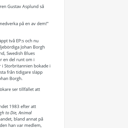
aren Gustav Asplund så
å medverka på en av dem!"
äppt två EP:s och nu
äljebördiga Johan Borgh
and, Swedish Blues
ar en del runt om i
 i Storbritannien bokade i
sta från tidigare släpp
Johan Borgh.
are ser tillfället att
andet 1983 efter att
gh to Die, Animal
bandet, bland annat på
ioden han var medlem,