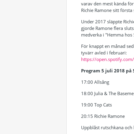
varav den mest kända fö
Richie Ramone sitt först
Under 2017 släppte Rich
gjorde Ramone flera slutså
medverka i "Hemma hos S
För knappt en månad sedan
tyvärr avled i februari:
https://open.spotify.co
Program 5 juli 2018 på 
17:00 Allsång
18:00 Julia & The Baseme
19:00 Top Cats
20:15 Richie Ramone
Uppblåst rutschkana och