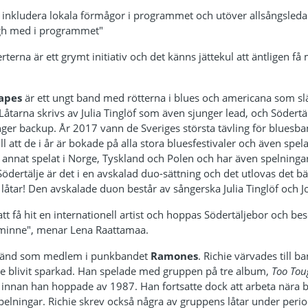
tt inkludera lokala förmågor i programmet och utöver allsångsled
rgh med i programmet"
terna är ett grymt initiativ och det känns jättekul att äntligen f
apes
är ett ungt band med rötterna i blues och americana som sl
åtarna skrivs av Julia Tinglöf som även sjunger lead, och Södert
nger backup. År 2017 vann de Sveriges största tävling för bluesb
till att de i år är bokade på alla stora bluesfestivaler och även spel
annat spelat i Norge, Tyskland och Polen och har även spelningar
ödertälje är det i en avskalad duo-sättning och det utlovas det bä
 låtar! Den avskalade duon består av sångerska Julia Tinglöf och 
 att få hit en internationell artist och hoppas Södertäljebor och besök
rminne", menar Lena Raattamaa.
känd som medlem i punkbandet
Ramones
. Richie värvades till b
blivit sparkad. Han spelade med gruppen på tre album,
Too Tou
, innan han hoppade av 1987. Han fortsatte dock att arbeta nära 
pelningar. Richie skrev också några av gruppens låtar under per