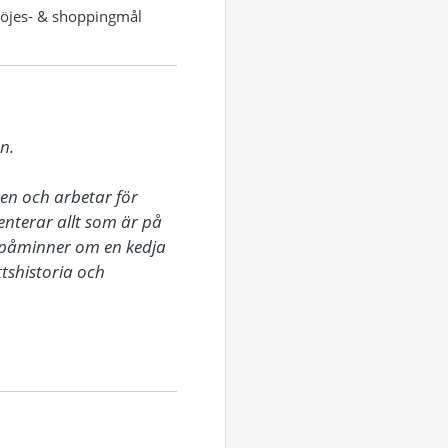
nöjes- & shoppingmål
.

n och arbetar för 
terar allt som är på 
påminner om en kedja 
tshistoria och 