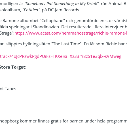
rmodligen är
”Somebody Put Something in My Drink”
från Animal B
a soloalbum,
”Entitled”
, på DC-Jam Records.
ie Ramone albumbet "Cellophane" och genomförde en stor värld
lda spelningar i Skandinavien. Det resulterade i flera intervjuer b
trage":
https://www.acast.com/hemmahosstrage/richie-ramone
 släpptes hyllningslåten "The Last Time". En låt som Richie har sk
m/track/4xJcPRzwkPgdPUiFzFTKXe?si=Xz33rY8zS1e3qlx-sVMweg
Stora Torget:
nt Tapes
 hoppborg kommer finnas gratis för barnen under hela programm