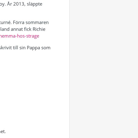
oy. År 2013, släppte
sturné. Förra sommaren
land annat fick Richie
-hemma-hos-strage
rivit till sin Pappa som
et.