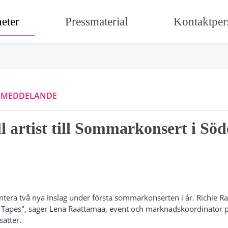
eter
Pressmaterial
Kontaktper
SMEDDELANDE
l artist till Sommarkonsert i Söd
entera två nya inslag under första sommarkonserten i år. Richi
 Tapes", säger Lena Raattamaa, event och marknadskoordinator p
ätter.