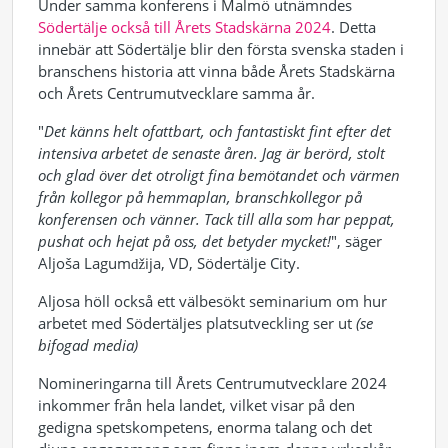
Under samma konferens i Malmö utnämndes
Södertälje också till Årets Stadskärna 2024
. Detta
innebär att Södertälje blir den första svenska staden i
branschens historia att vinna både Årets Stadskärna
och Årets Centrumutvecklare samma år.
"
Det känns helt ofattbart, och fantastiskt fint efter det
intensiva arbetet de senaste åren. Jag är berörd, stolt
och glad över det otroligt fina bemötandet och värmen
från kollegor på hemmaplan, branschkollegor på
konferensen och vänner. Tack till alla som har peppat,
pushat och hejat på oss, det betyder mycket!
", säger
Aljoša Lagumǆija, VD, Södertälje City.
Aljosa höll också ett välbesökt seminarium om hur
arbetet med Södertäljes platsutveckling ser ut
(se
bifogad media)
Nomineringarna till Årets Centrumutvecklare 2024
inkommer från hela landet, vilket visar på den
gedigna spetskompetens, enorma talang och det