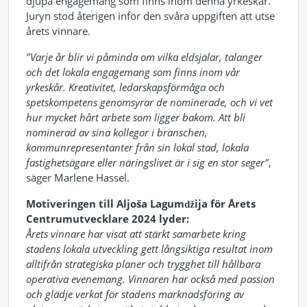
djupa engagemang som finns inom denna yrkeskår.
Juryn stod återigen inför den svåra uppgiften att utse
årets vinnare.
"Varje år blir vi påminda om vilka eldsjälar, talanger
och det lokala engagemang som finns inom vår
yrkeskår. Kreativitet, ledarskapsförmåga och
spetskompetens genomsyrar de nominerade, och vi vet
hur mycket hårt arbete som ligger bakom. Att bli
nominerad av sina kollegor i branschen,
kommunrepresentanter från sin lokal stad, lokala
fastighetsägare eller näringslivet är i sig en stor seger"
,
säger Marlene Hassel.
Motiveringen till Aljoša Lagumǆija för Årets
Centrumutvecklare 2024 lyder:
Årets vinnare har visat att stärkt samarbete kring
stadens lokala utveckling gett långsiktiga resultat inom
alltifrån strategiska planer och trygghet till hållbara
operativa evenemang. Vinnaren har också med passion
och glädje verkat för stadens marknadsföring av