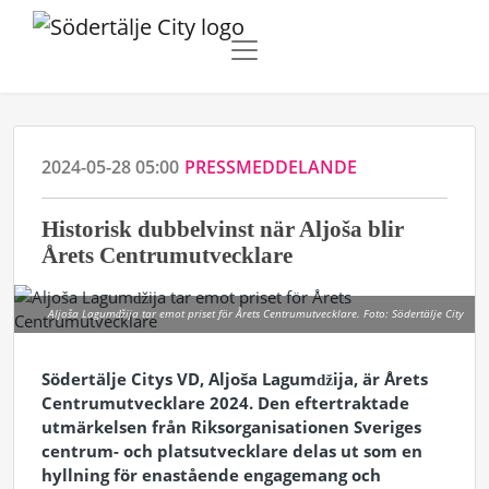
2024-05-28 05:00
PRESSMEDDELANDE
Historisk dubbelvinst när Aljoša blir
Årets Centrumutvecklare
Aljoša Lagumǆija tar emot priset för Årets Centrumutvecklare. Foto: Södertälje City
Södertälje Citys VD, Aljoša Lagumǆija, är Årets
Centrumutvecklare 2024. Den eftertraktade
utmärkelsen från Riksorganisationen Sveriges
centrum- och platsutvecklare delas ut som en
hyllning för enastående engagemang och