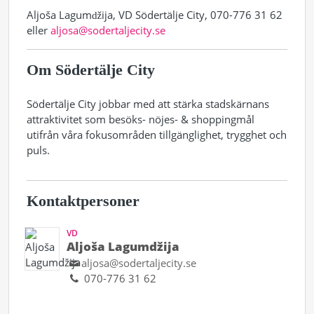
Aljoša Lagumǆija, VD Södertälje City, 070-776 31 62
eller
aljosa@sodertaljecity.se
Om Södertälje City
Södertälje City jobbar med att stärka stadskärnans
attraktivitet som besöks- nöjes- & shoppingmål
utifrån våra fokusområden tillgänglighet, trygghet och
puls.
Kontaktpersoner
VD
Aljoša Lagumdžija
aljosa@sodertaljecity.se
070-776 31 62