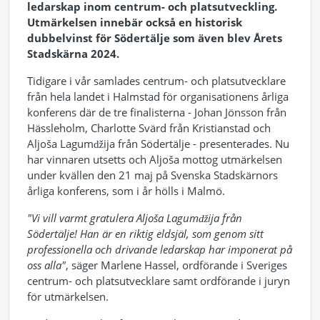
ledarskap inom centrum- och platsutveckling.
Utmärkelsen innebär också en historisk
dubbelvinst för Södertälje som även blev Årets
Stadskärna 2024.
Tidigare i vår samlades centrum- och platsutvecklare
från hela landet i Halmstad för organisationens årliga
konferens där de tre finalisterna - Johan Jönsson från
Hässleholm, Charlotte Svärd från Kristianstad och
Aljoša Lagumǆija från Södertälje - presenterades. Nu
har vinnaren utsetts och Aljoša mottog utmärkelsen
under kvällen den 21 maj på Svenska Stadskärnors
årliga konferens, som i år hölls i Malmö.
"Vi vill varmt gratulera Aljoša Lagumǆija från
Södertälje! Han är en riktig eldsjäl, som genom sitt
professionella och drivande ledarskap har imponerat på
oss alla"
, säger Marlene Hassel, ordförande i Sveriges
centrum- och platsutvecklare samt ordförande i juryn
för utmärkelsen.