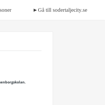
soner
►Gå till sodertaljecity.se
osenborgskolan.