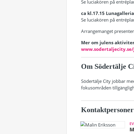
Se luciakören på entrépl
ca kl.17.15 Lunagalleri
Se luciakören på entréplan,
Arrangemanget presentera
Mer om julens aktiviter
www.sodertaljecity.se/
Om Södertälje C
Södertälje City jobbar me
fokusområden tillgängligh
Kontaktpersoner
EV
M