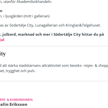
an, utanför Akademibokhandeln.
an
 i ljusgården (mitt i gallerian)
s av Södertälje City, Lunagallerian och Kringlan&Telgehuset.
, julbord, marknad och mer i Södertälje City hittar du på
jul
ity
d att stärka stadskärnans attraktivitet som besöks- nöjes- & shop
et, trygghet och puls.
ENT- & KUNDANSVARIG
alin Eriksson