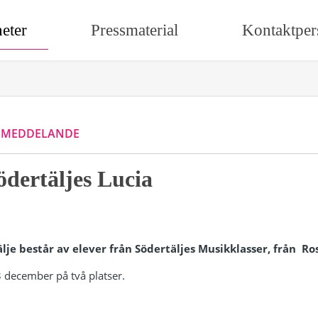
eter
Pressmaterial
Kontaktper
SMEDDELANDE
ödertäljes Lucia
älje består av elever från Södertäljes Musikklasser, från R
 december på två platser.