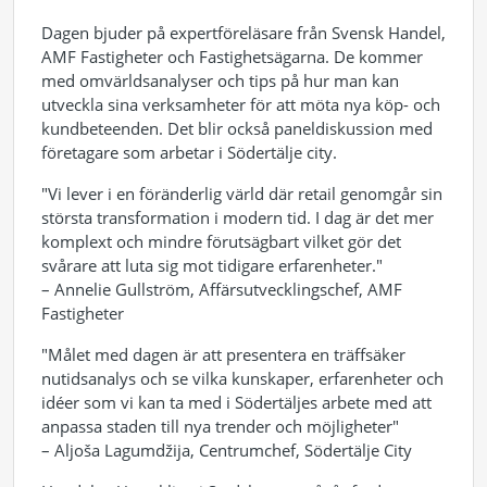
Dagen bjuder på expertföreläsare från Svensk Handel,
AMF Fastigheter och Fastighetsägarna. De kommer
med omvärldsanalyser och tips på hur man kan
utveckla sina verksamheter för att möta nya köp- och
kundbeteenden. Det blir också paneldiskussion med
företagare som arbetar i Södertälje city.
"Vi lever i en föränderlig värld där retail genomgår sin
största transformation i modern tid. I dag är det mer
komplext och mindre förutsägbart vilket gör det
svårare att luta sig mot tidigare erfarenheter."
– Annelie Gullström, Affärsutvecklingschef, AMF
Fastigheter
"Målet med dagen är att presentera en träffsäker
nutidsanalys och se vilka kunskaper, erfarenheter och
idéer som vi kan ta med i Södertäljes arbete med att
anpassa staden till nya trender och möjligheter"
– Aljoša Lagumdžija, Centrumchef, Södertälje City