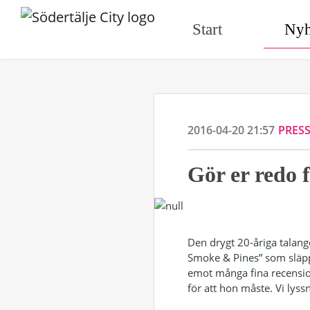
Start
Nyh
2016-04-20 21:57
PRES
Gör er redo 
Den drygt 20-åriga talan
Smoke & Pines” som släppt
emot många fina recensio
för att hon måste. Vi lyssn