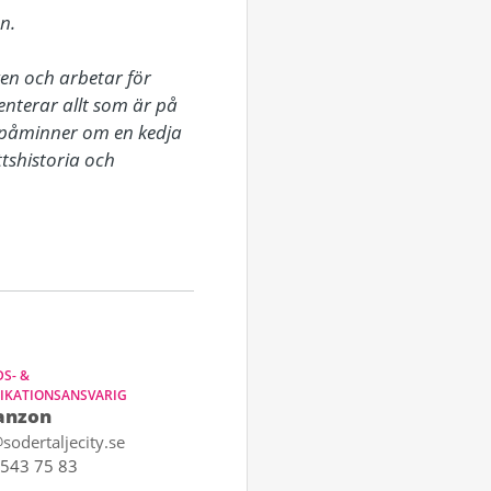
.

n och arbetar för 
terar allt som är på 
påminner om en kedja 
tshistoria och 
S- &
KATIONSANSVARIG
anzon
sodertaljecity.se
543 75 83