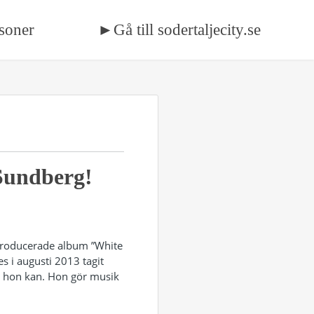
soner
►Gå till sodertaljecity.se
 Sundberg!
-producerade album ”White
s i augusti 2013 tagit
t hon kan. Hon gör musik