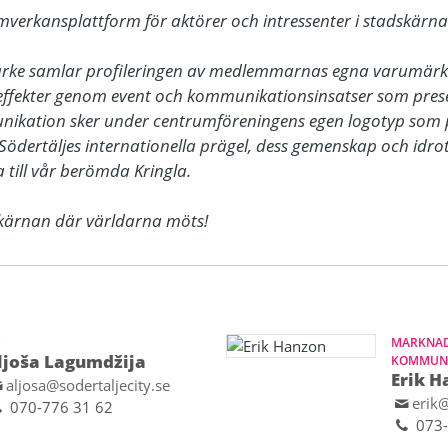
amverkansplattform för aktörer och intressenter i stadskärnan
ärke samlar profileringen av medlemmarnas egna varumärke
ffekter genom event och kommunikationsinsatser som presen
nikation sker under centrumföreningens egen logotyp som 
Södertäljes internationella prägel, dess gemenskap och idrot
till vår berömda Kringla. 

dskärnan där världarna möts!
D
MARKNAD
ljoša Lagumdžija
KOMMUNI
Erik H
aljosa@sodertaljecity.se
erik@
070-776 31 62
073-