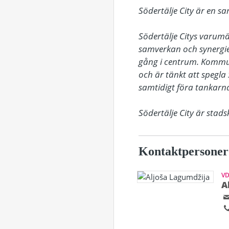
Södertälje City är en s
Södertälje Citys varum
samverkan och synergie
gång i centrum. Kommu
och är tänkt att spegla 
samtidigt föra tankarna 
Södertälje City är sta
Kontaktpersoner
V
A