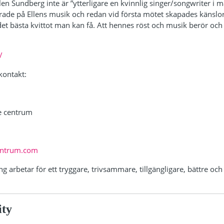
Ellen Sundberg inte är ”ytterligare en kvinnlig singer/songwriter i
rade på Ellens musik och redan vid första mötet skapades känslor 
ck det bästa kvittot man kan få. Att hennes röst och musik berör och
/
kontakt:
e centrum
entrum.com
 arbetar för ett tryggare, trivsammare, tillgängligare, bättre och 
ity