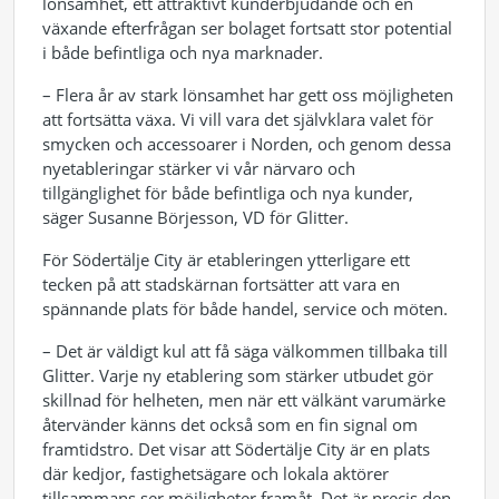
lönsamhet, ett attraktivt kunderbjudande och en
växande efterfrågan ser bolaget fortsatt stor potential
i både befintliga och nya marknader.
– Flera år av stark lönsamhet har gett oss möjligheten
att fortsätta växa. Vi vill vara det självklara valet för
smycken och accessoarer i Norden, och genom dessa
nyetableringar stärker vi vår närvaro och
tillgänglighet för både befintliga och nya kunder,
säger Susanne Börjesson, VD för Glitter.
För Södertälje City är etableringen ytterligare ett
tecken på att stadskärnan fortsätter att vara en
spännande plats för både handel, service och möten.
– Det är väldigt kul att få säga välkommen tillbaka till
Glitter. Varje ny etablering som stärker utbudet gör
skillnad för helheten, men när ett välkänt varumärke
återvänder känns det också som en fin signal om
framtidstro. Det visar att Södertälje City är en plats
där kedjor, fastighetsägare och lokala aktörer
tillsammans ser möjligheter framåt. Det är precis den