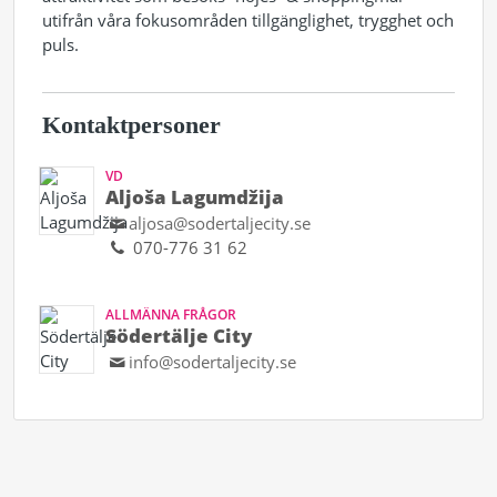
utifrån våra fokusområden tillgänglighet, trygghet och
puls.
Kontaktpersoner
VD
Aljoša Lagumdžija
aljosa@sodertaljecity.se
070-776 31 62
ALLMÄNNA FRÅGOR
Södertälje City
info@sodertaljecity.se