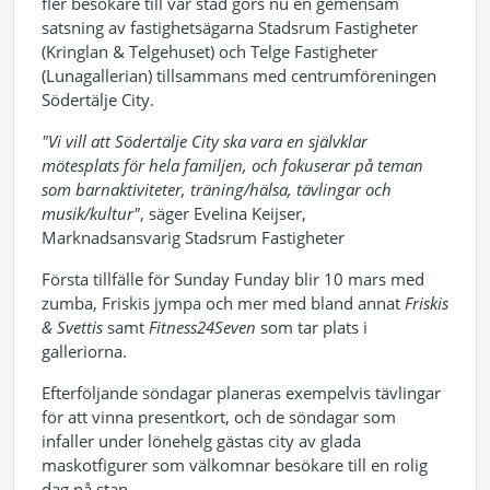
fler besökare till vår stad görs nu en gemensam
satsning av fastighetsägarna Stadsrum Fastigheter
(Kringlan & Telgehuset) och Telge Fastigheter
(Lunagallerian) tillsammans med centrumföreningen
Södertälje City.
"Vi vill att Södertälje City ska vara en självklar
mötesplats för hela familjen, och fokuserar på teman
som barnaktiviteter, träning/hälsa, tävlingar och
musik/kultur"
, säger Evelina Keijser,
Marknadsansvarig Stadsrum Fastigheter
Första tillfälle för Sunday Funday blir 10 mars med
zumba, Friskis jympa och mer med bland annat
Friskis
& Svettis
samt
Fitness24Seven
som tar plats i
galleriorna.
Efterföljande söndagar planeras exempelvis tävlingar
för att vinna presentkort, och de söndagar som
infaller under lönehelg gästas city av glada
maskotfigurer som välkomnar besökare till en rolig
dag på stan.