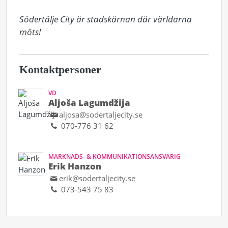
Södertälje City är stadskärnan där världarna 
möts!
Kontaktpersoner
VD
Aljoša Lagumdžija
aljosa@sodertaljecity.se
070-776 31 62
MARKNADS- & KOMMUNIKATIONSANSVARIG
Erik Hanzon
erik@sodertaljecity.se
073-543 75 83