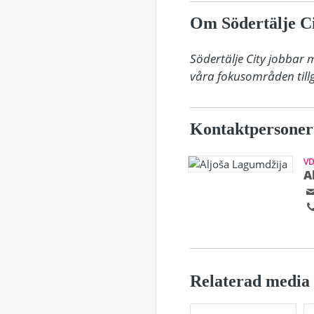
Om Södertälje C
Södertälje City jobbar 
våra fokusområden tillg
Kontaktpersoner
V
A
Relaterad media