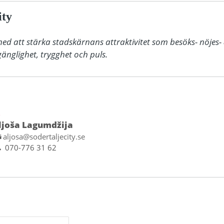
ity
med att stärka stadskärnans attraktivitet som besöks- nöjes-
änglighet, trygghet och puls.
D
ljoša Lagumdžija
aljosa@sodertaljecity.se
070-776 31 62