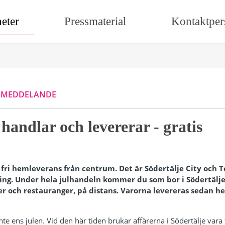
eter
Pressmaterial
Kontaktper
SMEDDELANDE
 handlar och levererar - gratis
 fri hemleverans från centrum. Det är Södertälje City och T
sning. Under hela julhandeln kommer du som bor i Södertäl
er och restauranger, på distans. Varorna levereras sedan he
 inte ens julen. Vid den här tiden brukar affärerna i Södertälje var