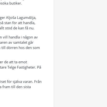
esöka butiker.
säger Aljoša Lagumǆija,
på stan för att handla,
llt stöd de kan få nu.
m vill handla i någon av
garen av samtalet går
 till dörren hos den som
er de att ta emot
tare Telge Fastigheter. På
iset för själva varan. Från
fram till den sista