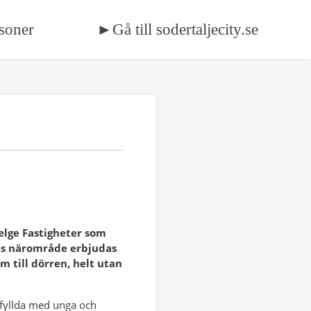
soner
►Gå till sodertaljecity.se
elge Fastigheter som
jes närområde erbjudas
m till dörren, helt utan
a fyllda med unga och