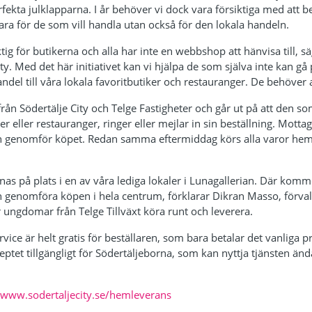
rfekta julklapparna. I år behöver vi dock vara försiktiga med att b
ara för de som vill handla utan också för den lokala handeln.
tig för butikerna och alla har inte en webbshop att hänvisa till, 
y. Med det här initiativet kan vi hjälpa de som själva inte kan gå 
ndel till våra lokala favoritbutiker och restauranger. De behöver a
rån Södertälje City och Telge Fastigheter och går ut på att den so
r eller restauranger, ringer eller mejlar in sin beställning. Motta
och genomför köpet. Redan samma eftermiddag körs alla varor hem
nas på plats i en av våra lediga lokaler i Lunagallerian. Där komm
an genomföra köpen i hela centrum, förklarar Dikran Masso, förval
ngdomar från Telge Tillväxt köra runt och leverera.
ice är helt gratis för beställaren, som bara betalar det vanliga pr
et tillgängligt för Södertäljeborna, som kan nyttja tjänsten ända 
www.sodertaljecity.se/hemleverans