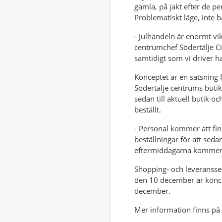
gamla, på jakt efter de pe
Problematiskt läge, inte b
- Julhandeln är enormt vik
centrumchef Södertälje Cit
samtidigt som vi driver ha
Konceptet är en satsning f
Södertälje centrums butike
sedan till aktuell butik 
beställt.
- Personal kommer att fin
beställningar för att sed
eftermiddagarna kommer u
Shopping- och leveransserv
den 10 december är koncept
december.
Mer information finns på