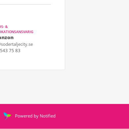
S- &
KATIONSANSVARIG
anzon
sodertaljecity.se
543 75 83
Powered by Notified