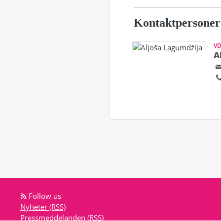
Kontaktpersoner
V
A
Follow us
Nyheter (RSS)
Pressmeddelanden (RSS)