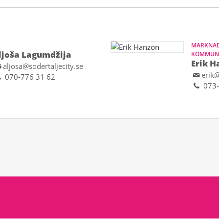
D
MARKNAD
ljoša Lagumdžija
KOMMUNI
Erik H
aljosa@sodertaljecity.se
erik@
070-776 31 62
073-