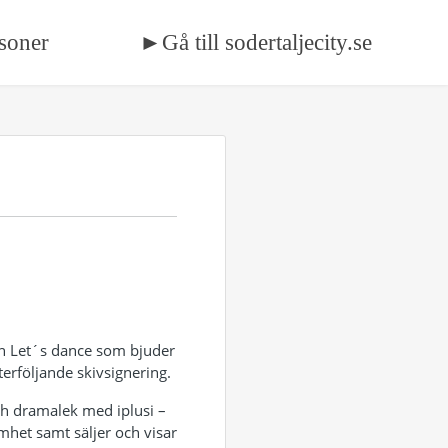
soner
►Gå till sodertaljecity.se
ån Let´s dance som bjuder
erföljande skivsignering.
och dramalek med iplusi –
het samt säljer och visar