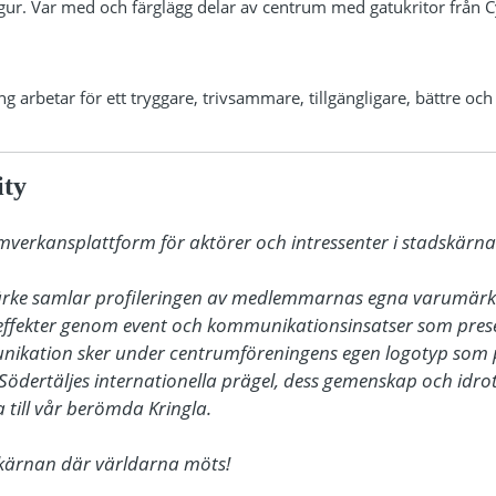
igur. Var med och färglägg delar av centrum med gatukritor från C
 arbetar för ett tryggare, trivsammare, tillgängligare, bättre och 
ity
amverkansplattform för aktörer och intressenter i stadskärnan
ärke samlar profileringen av medlemmarnas egna varumärke
ffekter genom event och kommunikationsinsatser som presen
nikation sker under centrumföreningens egen logotyp som 
Södertäljes internationella prägel, dess gemenskap och idrot
till vår berömda Kringla. 

dskärnan där världarna möts!