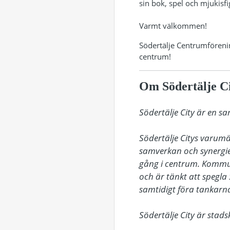
sin bok, spel och mjukisf
Varmt välkommen!
Södertälje Centrumförening
centrum!
Om Södertälje C
Södertälje City är en s
Södertälje Citys varum
samverkan och synergie
gång i centrum. Kommu
och är tänkt att spegla 
samtidigt föra tankarna 
Södertälje City är sta