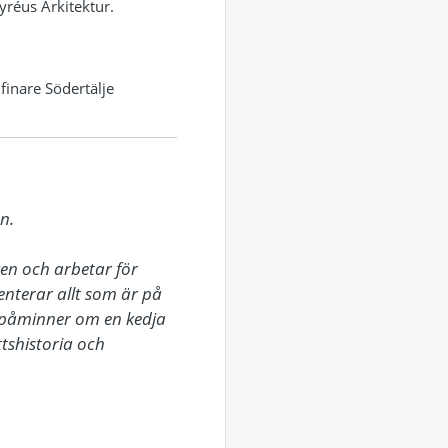
yréus Arkitektur.
finare Södertälje
.

n och arbetar för 
terar allt som är på 
påminner om en kedja 
tshistoria och 