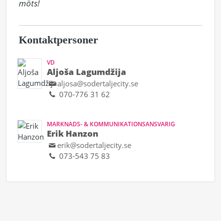
möts!
Kontaktpersoner
VD
Aljoša Lagumdžija
aljosa@sodertaljecity.se
070-776 31 62
MARKNADS- & KOMMUNIKATIONSANSVARIG
Erik Hanzon
erik@sodertaljecity.se
073-543 75 83