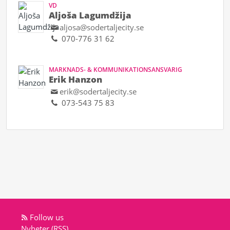
VD
Aljoša Lagumdžija
aljosa@sodertaljecity.se
070-776 31 62
MARKNADS- & KOMMUNIKATIONSANSVARIG
Erik Hanzon
erik@sodertaljecity.se
073-543 75 83
Follow us
Nyheter (RSS)