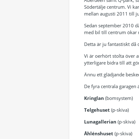
Aberdeen samt Q-park, så 
Södertälje centrum. Vi ka
mellan augusti 2011 till j
Sedan september 2010 då 
med bil till centrum öka
Detta är ju fantastiskt d
Vi är oerhört stolta över 
ytterligare bidra till att 
Ännu ett glädjande besked
De fyra centrala garagen ä
Kringlan
(bomsystem)
Telgehuset
(p-skiva)
Lunagallerian
(p-skiva)
Åhlénshuset
(p-skiva)