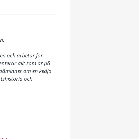
.

n och arbetar för 
terar allt som är på 
påminner om en kedja 
tshistoria och 