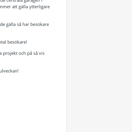
de centrala garagen i
mer att gälla ytterligare
de gälla så har besökare
ntal besökare!
a projekt och på så vis
ulveckan!