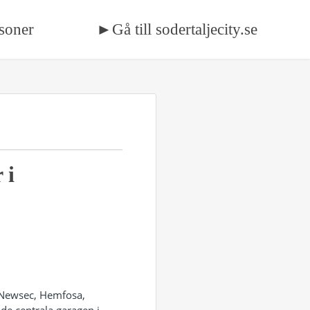
soner
►Gå till sodertaljecity.se
 i
, Newsec, Hemfosa,