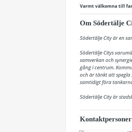
Varmt välkomna till fan
Om Södertälje C
Södertälje City är en s
Södertälje Citys varum
samverkan och synergie
gång i centrum. Kommu
och är tänkt att spegla 
samtidigt föra tankarna 
Södertälje City är sta
Kontaktpersoner