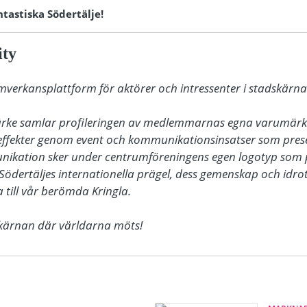
tastiska Södertälje!
ity
amverkansplattform för aktörer och intressenter i stadskärnan
ärke samlar profileringen av medlemmarnas egna varumärke
ffekter genom event och kommunikationsinsatser som presen
nikation sker under centrumföreningens egen logotyp som 
Södertäljes internationella prägel, dess gemenskap och idrot
till vår berömda Kringla. 

dskärnan där världarna möts!