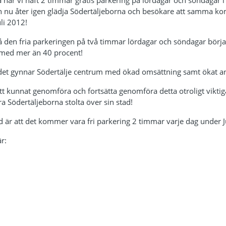
har vi haft 2 timmar gratis parkering på lördagar och söndagar i 
n nu åter igen glädja Södertäljeborna och besökare att samma kom
uli 2012!
den fria parkeringen på två timmar lördagar och söndagar börja
r med mer än 40 procent!
å det gynnar Södertälje centrum med ökad omsättning samt ökat a
att kunnat genomföra och fortsätta genomföra detta otroligt viktig
göra Södertäljeborna stolta över sin stad!
 är att det kommer vara fri parkering 2 timmar varje dag under J
r: