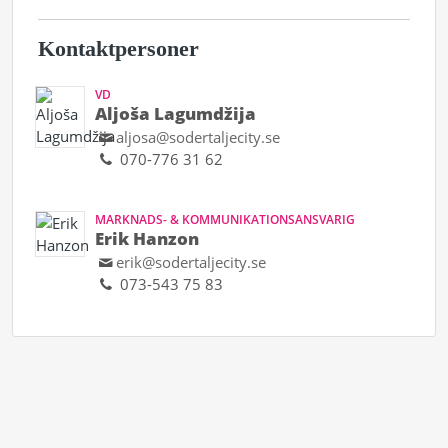
Kontaktpersoner
VD
Aljoša Lagumdžija
aljosa@sodertaljecity.se
070-776 31 62
MARKNADS- & KOMMUNIKATIONSANSVARIG
Erik Hanzon
erik@sodertaljecity.se
073-543 75 83