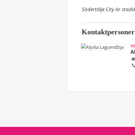
Södertälje City är sta
Kontaktpersoner
V
A