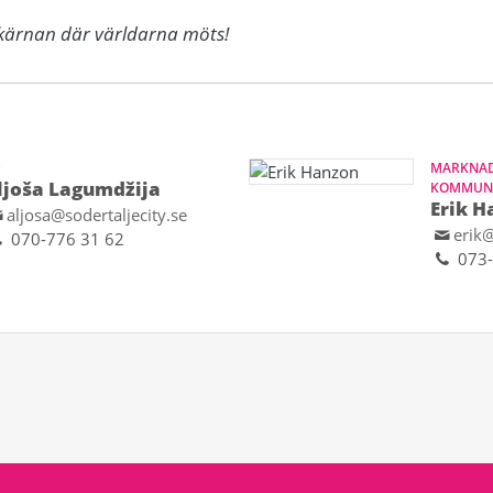
dskärnan där världarna möts!
D
MARKNAD
ljoša Lagumdžija
KOMMUNI
Erik H
aljosa@sodertaljecity.se
erik@
070-776 31 62
073-