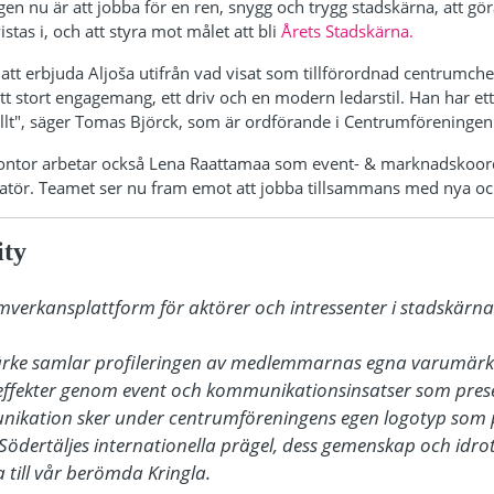
ngen nu är att jobba för en ren, snygg och trygg stadskärna, att g
istas i, och att styra mot målet att bli
Årets Stadskärna.
 att erbjuda Aljoša utifrån vad visat som tillförordnad centrumche
 stort engagemang, ett driv och en modern ledarstil. Han har ett
llt", säger Tomas Björck, som är ordförande i Centrumföreningen
ontor arbetar också Lena Raattamaa som event- & marknadskoor
r. Teamet ser nu fram emot att jobba tillsammans med nya och 
ity
amverkansplattform för aktörer och intressenter i stadskärnan
ärke samlar profileringen av medlemmarnas egna varumärke
ffekter genom event och kommunikationsinsatser som presen
nikation sker under centrumföreningens egen logotyp som 
Södertäljes internationella prägel, dess gemenskap och idrot
till vår berömda Kringla. 
