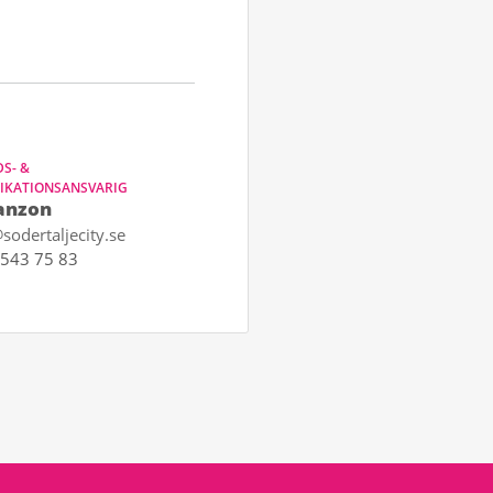
S- &
KATIONSANSVARIG
anzon
sodertaljecity.se
543 75 83