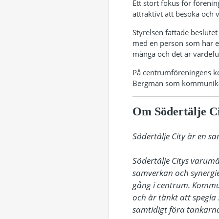
Ett stort fokus för föreni
attraktivt att besöka och v
Styrelsen fattade beslutet
med en person som har ett
många och det är värdefu
På centrumföreningens k
Bergman som kommunikatö
Om Södertälje C
Södertälje City är en s
Södertälje Citys varum
samverkan och synergie
gång i centrum. Kommu
och är tänkt att spegla 
samtidigt föra tankarna 