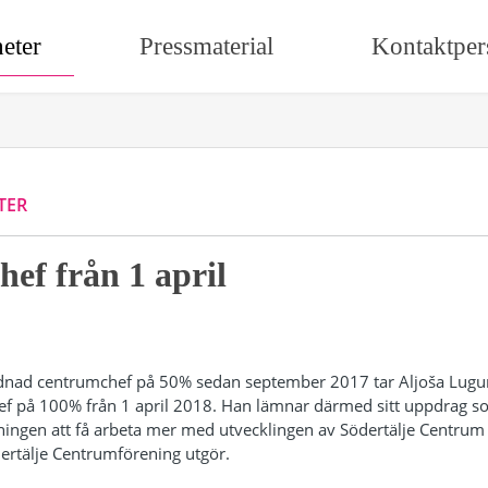
eter
Pressmaterial
Kontaktper
TER
ef från 1 april
örordnad centrumchef på 50% sedan september 2017 tar Aljoša Lugumd
f på 100% från 1 april 2018. Han lämnar därmed sitt uppdrag so
ningen att få arbeta mer med utvecklingen av Södertälje Centrum 
ertälje Centrumförening utgör.