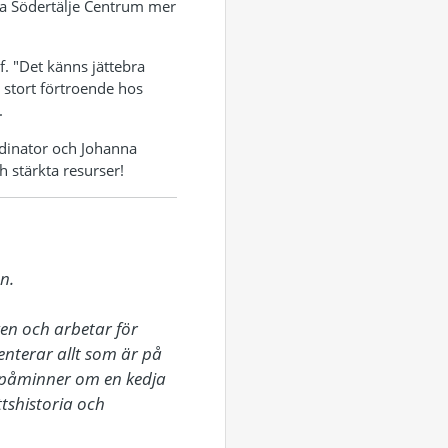
öra Södertälje Centrum mer
f. "Det känns jättebra
 stort förtroende hos
.
dinator och Johanna
stärkta resurser!
.

n och arbetar för 
terar allt som är på 
påminner om en kedja 
tshistoria och 