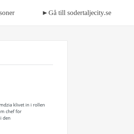
soner
►Gå till sodertaljecity.se
zia klivet in i rollen
m chef för
i den