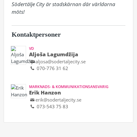
Södertälje City är stadskärnan där världarna 
möts!
Kontaktpersoner
VD
Aljoša Lagumdžija
aljosa@sodertaljecity.se
070-776 31 62
MARKNADS- & KOMMUNIKATIONSANSVARIG
Erik Hanzon
erik@sodertaljecity.se
073-543 75 83