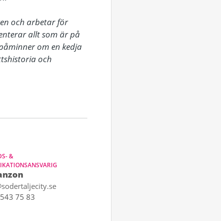
n och arbetar för 
terar allt som är på 
påminner om en kedja 
tshistoria och 
S- &
KATIONSANSVARIG
anzon
sodertaljecity.se
543 75 83