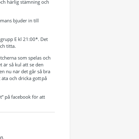
ch härlig stämning och
ans bjuder in till
 grupp E kl 21:00*. Det
h titta.
smatcherna som spelas och
 är så kul att se den
den nu när det går så bra
äta och dricka gott på
t” på facebook för att
.
