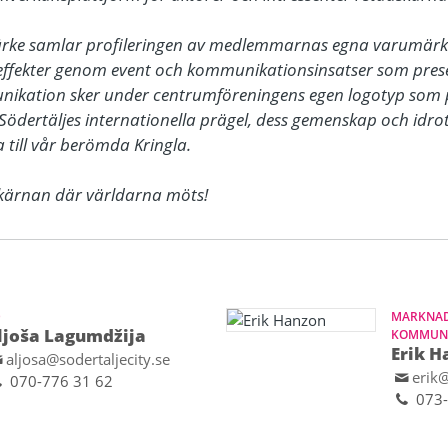
ärke samlar profileringen av medlemmarnas egna varumärke
ffekter genom event och kommunikationsinsatser som presen
nikation sker under centrumföreningens egen logotyp som 
Södertäljes internationella prägel, dess gemenskap och idrot
till vår berömda Kringla. 

dskärnan där världarna möts!
D
MARKNAD
ljoša Lagumdžija
KOMMUNI
Erik H
aljosa@sodertaljecity.se
erik@
070-776 31 62
073-