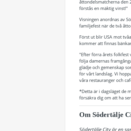
åttondelsmatcherna den 2
förstås en mäktig vinst!"
Visningen anordnas av Söd
familjefest när de två ått
Först ut blir USA mot två
kommer att finnas bänkar 
"Efter förra årets folkfes
följa damernas framgångar
glädje och gemenskap som u
för vårt landslag. Vi hop
våra restauranger och caf
*Detta är i dagsläget de 
försäkra dig om att ha se
Om Södertälje C
Södertälje City är en s