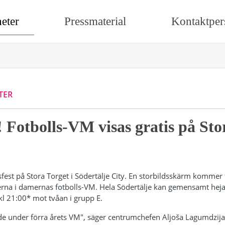
eter
Pressmaterial
Kontaktper
TER
! Fotbolls-VM visas gratis på Sto
sfest på Stora Torget i Södertälje City. En storbildsskärm kommer f
lerna i damernas fotbolls-VM. Hela Södertälje kan gemensamt he
l 21:00* mot tvåan i grupp E.
rde under förra årets VM", säger centrumchefen Aljoša Lagumdzija