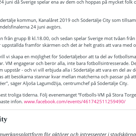
4 juni då Sverige spelar ena av dem och hoppas på mycket folk o
ertälje kommun, Kanalåret 2019 och Södertälje City som tillsamm
ondelsfinalerna 24 juni avgörs.
an från grupp B kl.18.00, och sedan spelar Sverige mot tvåan från
uppställda framför skärmen och det är helt gratis att vara med oc
t vill vi skapa en möjlighet för Södertäljebor att ta del av fotboll
. VM engagerar och berör alla, inte bara fotbollsintresserade. Det
ppstår - och vi vill erbjuda alla i Södertälje att vara en del av 
pas att besökarna stannar kvar mellan matcherna och passar på att 
éer", säger Aljoša Lagumdžija, centrumchef på Södertälje City.
mest troliga tiderna. Följ evenemanget “Fotbolls-VM på Stora Torge
naste infon.
www.facebook.com/events/461742511259490/
ity
amverkansplattform för aktörer och intressenter i stadskärnan