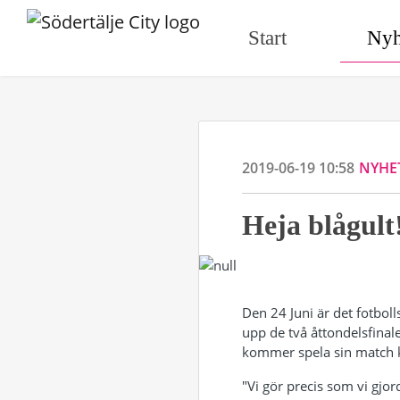
Start
Nyh
2019-06-19 10:58
NYHE
Heja blågult
Den 24 Juni är det fotboll
upp de två åttondelsfina
kommer spela sin match k
"Vi gör precis som vi gjo