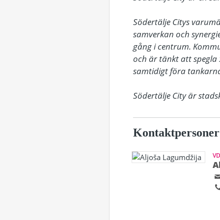
Södertälje Citys varum
samverkan och synergie
gång i centrum. Kommu
och är tänkt att spegla 
samtidigt föra tankarna 
Södertälje City är sta
Kontaktpersoner
V
A