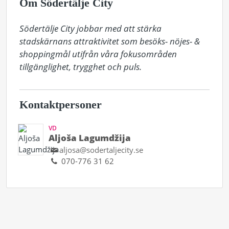
Om Södertälje City
Södertälje City jobbar med att stärka 
stadskärnans attraktivitet som besöks- nöjes- & 
shoppingmål utifrån våra fokusområden 
tillgänglighet, trygghet och puls.
Kontaktpersoner
VD
Aljoša Lagumdžija
aljosa@sodertaljecity.se
070-776 31 62