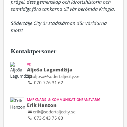
prägel, dess gemenskap och idrottshistoria och 
samtidigt föra tankarna till vår berömda Kringla. 

Södertälje City är stadskärnan där världarna 
möts!
Kontaktpersoner
VD
Aljoša Lagumdžija
aljosa@sodertaljecity.se
070-776 31 62
MARKNADS- & KOMMUNIKATIONSANSVARIG
Erik Hanzon
erik@sodertaljecity.se
073-543 75 83